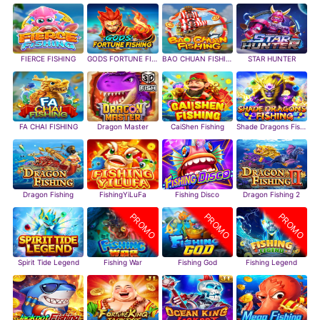
FIERCE FISHING
GODS FORTUNE FISHING
BAO CHUAN FISHING
STAR HUNTER
FA CHAI FISHING
Dragon Master
CaiShen Fishing
Shade Dragons Fishing
Dragon Fishing
FishingYiLuFa
Fishing Disco
Dragon Fishing 2
PROMO
PROMO
PROMO
Spirit Tide Legend
Fishing War
Fishing God
Fishing Legend