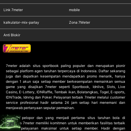
Link 7meter
mobile
kalkulator-mix-parlay
Zona 7Meter
Anti Blokir
7meter
adalah situs sportbook paling populer dan merupakan pionir
sebagai platform agen taruhan terpercaya di Indonesia. Daftar sekarang
juga dan dapatkan kesempatan mendapatkan promo menarik, hanya
dengan 1 akun saja setiap member berkesempatan memainkan semua
game yang disajikan 7meter seperti Sportbook, Idnlive, Slots, Live
Casino, E-Lottery, IDNRaffle, Tembak ikan, Bolatangkas, Togel, E-sports,
IDNTrade, Idnrng dan Poker. Pelayanan terbaik 7meter melalui customer
service profesional hadir selama 24 jam setiap hari menemani dan
menjawab pertanyaan seputar permainan.
Sebagai pelopor dan yang menjadi pertama situs taruhan bola di
Indonesia 7meter memiliki komitmen untuk memberikan fasilitas terbaik
dengan pelayanan maksimal untuk setiap member. Hadir dengan