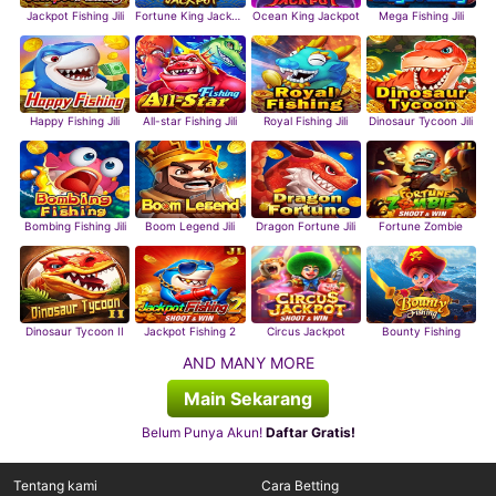
Jackpot Fishing Jili
Fortune King Jackpot
Ocean King Jackpot
Mega Fishing Jili
Happy Fishing Jili
All-star Fishing Jili
Royal Fishing Jili
Dinosaur Tycoon Jili
Bombing Fishing Jili
Boom Legend Jili
Dragon Fortune Jili
Fortune Zombie
Dinosaur Tycoon II
Jackpot Fishing 2
Circus Jackpot
Bounty Fishing
AND MANY MORE
Main Sekarang
Belum Punya Akun!
Daftar Gratis!
Tentang kami
Cara Betting